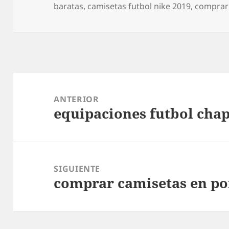
el
baratas
,
camisetas futbol nike 2019
,
comprar
Navegación
de
ANTERIOR
equipaciones futbol chap
entradas
Entrada
anterior:
SIGUIENTE
comprar camisetas en po
Entrada
siguiente: