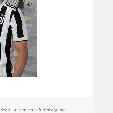
as
Etiquetas
rized
camisetas futbol equipos