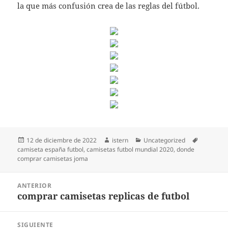
la que más confusión crea de las reglas del fútbol.
Publicado
Autor
Categorías
Etiquetas
12 de diciembre de 2022
istern
Uncategorized
el
camiseta españa futbol
,
camisetas futbol mundial 2020
,
donde
comprar camisetas joma
Navegación
ANTERIOR
de
comprar camisetas replicas de futbol
Entrada
entradas
anterior:
SIGUIENTE