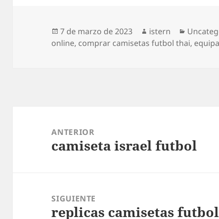
Publicado
Autor
Categorí
7 de marzo de 2023
istern
Uncateg
el
online
,
comprar camisetas futbol thai
,
equipa
Navegación
de
ANTERIOR
camiseta israel futbol
entradas
Entrada
anterior:
SIGUIENTE
replicas camisetas futbol
Entrada