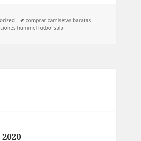
as
Etiquetas
orized
comprar camisetas baratas
ciones hummel futbol sala
 2020