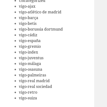
Uncategorized
vigo-ajax
vigo-atlético de madrid
vigo-barça
vigo-betis
vigo-borussia dortmund
vigo-cádiz
vigo-españa
vigo-gremio
vigo-index
vigo-juventus
vigo-málaga
vigo-osasuna
vigo-palmeiras
vigo-real madrid
vigo-real sociedad
vigo-retro
vigo-suiza