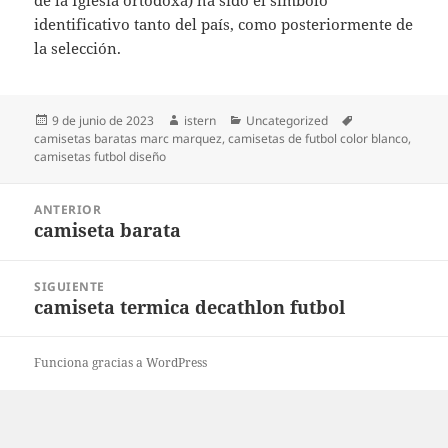
de la Iglesia ortodoxa) ha sido el símbolo
identificativo tanto del país, como posteriormente de
la selección.
Publicado
Autor
Categorías
Etiquetas
9 de junio de 2023
istern
Uncategorized
el
camisetas baratas marc marquez
,
camisetas de futbol color blanco
,
camisetas futbol diseño
Navegación
ANTERIOR
de
camiseta barata
Entrada
entradas
anterior:
SIGUIENTE
camiseta termica decathlon futbol
Entrada
siguiente:
Funciona gracias a WordPress