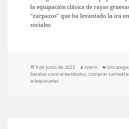
la equipación clásica de rayas gruesa
“zarpazos” que ha levantado la ira en
sociales.
Publicado
Autor
Categoría
9 de junio de 2023
istern
Uncatego
el
baratas contrareembolso
,
comprar camisetas
arlequinadas
Navegación