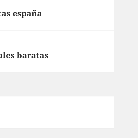
tas españa
ales baratas