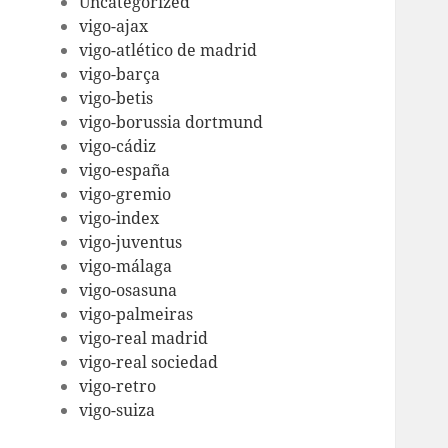
Uncategorized
vigo-ajax
vigo-atlético de madrid
vigo-barça
vigo-betis
vigo-borussia dortmund
vigo-cádiz
vigo-españa
vigo-gremio
vigo-index
vigo-juventus
vigo-málaga
vigo-osasuna
vigo-palmeiras
vigo-real madrid
vigo-real sociedad
vigo-retro
vigo-suiza