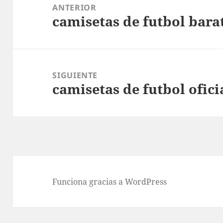
de
ANTERIOR
camisetas de futbol bara
entradas
Entrada
anterior:
SIGUIENTE
camisetas de futbol ofici
Entrada
siguiente:
Funciona gracias a WordPress