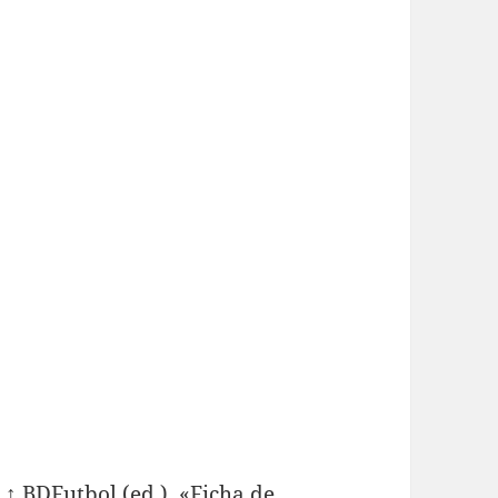
 ↑ BDFutbol (ed.). «Ficha de