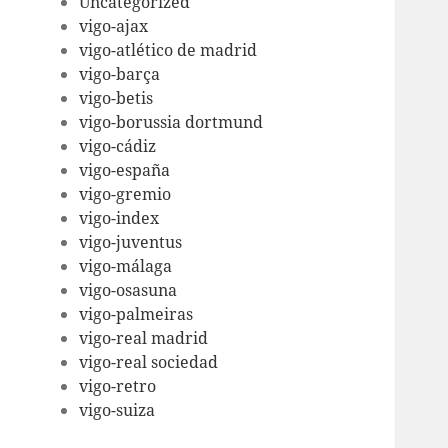
Uncategorized
vigo-ajax
vigo-atlético de madrid
vigo-barça
vigo-betis
vigo-borussia dortmund
vigo-cádiz
vigo-españa
vigo-gremio
vigo-index
vigo-juventus
vigo-málaga
vigo-osasuna
vigo-palmeiras
vigo-real madrid
vigo-real sociedad
vigo-retro
vigo-suiza