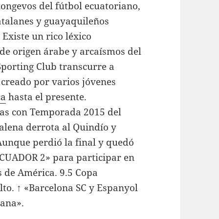
longevos del fútbol ecuatoriano,
atalanes y guayaquileños
 Existe un rico léxico
 de origen árabe y arcaísmos del
Sporting Club transcurre a
e creado por varios jóvenes
ça
hasta el presente.
adas con Temporada 2015 del
alena derrota al Quindío y
. Aunque perdió la final y quedó
CUADOR 2» para participar en
s de América. 9.5 Copa
lto. ↑ «Barcelona SC y Espanyol
cana».