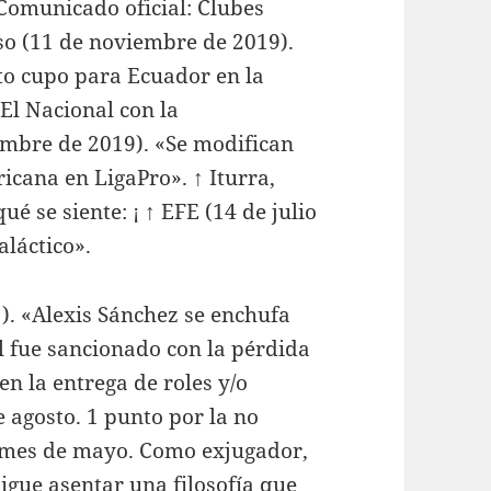
Comunicado oficial: Clubes
so (11 de noviembre de 2019).
to cupo para Ecuador en la
El Nacional con la
embre de 2019). «Se modifican
icana en LigaPro». ↑ Iturra,
é se siente: ¡ ↑ EFE (14 de julio
aláctico».
). «Alexis Sánchez se enchufa
l fue sancionado con la pérdida
n la entrega de roles y/o
e agosto. 1 punto por la no
l mes de mayo. Como exjugador,
igue asentar una filosofía que