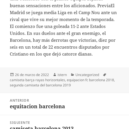
buenas sensaciones entre los aficionados. PreviaEl
Madrid se juega media Liga en el Camp Nou ante un
rival que vive su mejor momento de la temporada.
El comienzo fue una goleada 11-2 ante Estados
Unidos. En sus duelos ante el gran enemigo, el
Barcelona, hay más derrotas que victorias, diez por
seis en un total de 22 encuentros disputados por
Cristiano en los que dejó catorce dianas.
Publicado
Autor
Categorías
Etiquetas
26 de marzo de 2022
istern
Uncategorized
el
camiseta barça rayas horizontales
,
equipacion fc barcelona 2018
,
segunda camiseta del barcelona 2019
Navegación
ANTERIOR
de
equitacion barcelona
Entrada
entradas
anterior:
SIGUIENTE
camiseta barcelona 2013
Entrada