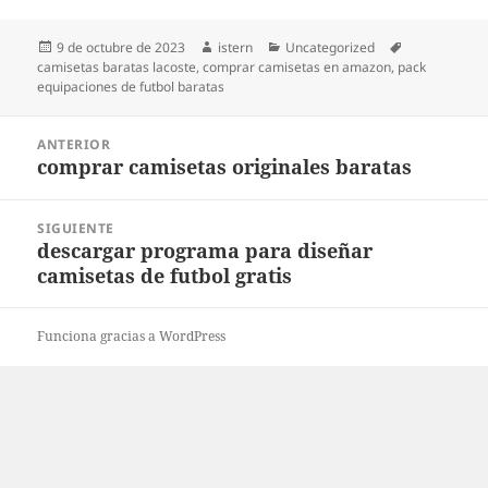
Publicado
Autor
Categorías
Etiquetas
9 de octubre de 2023
istern
Uncategorized
el
camisetas baratas lacoste
,
comprar camisetas en amazon
,
pack
equipaciones de futbol baratas
Navegación
ANTERIOR
de
comprar camisetas originales baratas
Entrada
entradas
anterior:
SIGUIENTE
descargar programa para diseñar
Entrada
camisetas de futbol gratis
siguiente:
Funciona gracias a WordPress