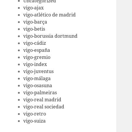
Uncategorized
vigo-ajax
vigo-atlético de madrid
vigo-barça
vigo-betis
vigo-borussia dortmund
vigo-cádiz
vigo-españa
vigo-gremio
vigo-index
vigo-juventus
vigo-málaga
vigo-osasuna
vigo-palmeiras
vigo-real madrid
vigo-real sociedad
vigo-retro
vigo-suiza