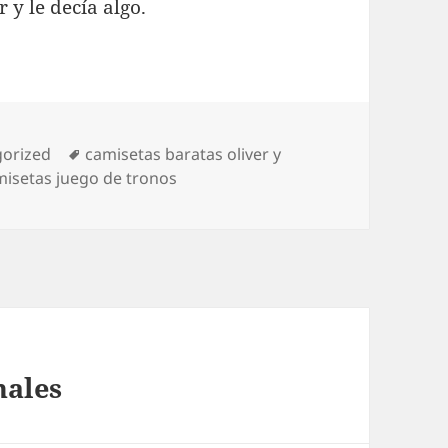
 y le decía algo.
ías
Etiquetas
orized
camisetas baratas oliver y
isetas juego de tronos
nales