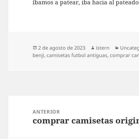
íbamos a patear, iba hacia al pateador
Publicado
Autor
Categor
2 de agosto de 2023
istern
Uncateg
el
benji
,
camisetas futbol antiguas
,
comprar cam
Navegación
de
ANTERIOR
comprar camisetas origi
entradas
Entrada
anterior: