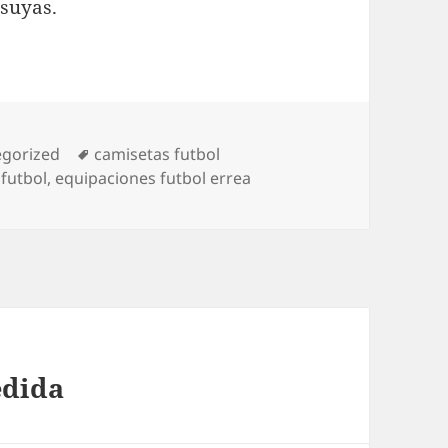
suyas.
rías
Etiquetas
egorized
camisetas futbol
 futbol
,
equipaciones futbol errea
edida