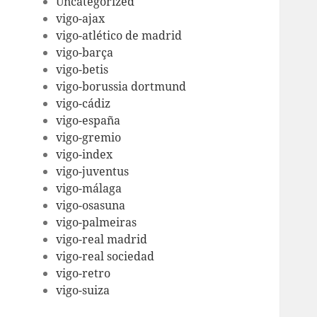
Uncategorized
vigo-ajax
vigo-atlético de madrid
vigo-barça
vigo-betis
vigo-borussia dortmund
vigo-cádiz
vigo-españa
vigo-gremio
vigo-index
vigo-juventus
vigo-málaga
vigo-osasuna
vigo-palmeiras
vigo-real madrid
vigo-real sociedad
vigo-retro
vigo-suiza