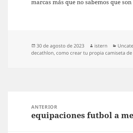
marcas más que no sabemos que son 
Publicado
Autor
Catego
30 de agosto de 2023
istern
Uncat
el
decathlon
,
como crear tu propia camiseta de
Navegación
de
ANTERIOR
equipaciones futbol a m
entradas
Entrada
anterior: