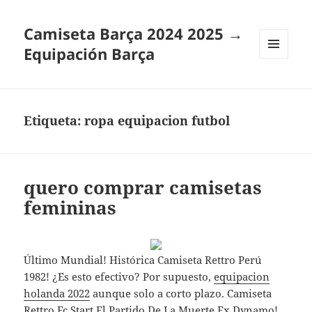
Camiseta Barça 2024 2025 →
Equipación Barça
MENÚ
Y
WIDGETS
Etiqueta:
ropa equipacion futbol
quero comprar camisetas
femininas
Último Mundial! Histórica Camiseta Rettro Perú
1982! ¿Es esto efectivo? Por supuesto,
equipacion
holanda 2022
aunque solo a corto plazo. Camiseta
Rettro Fc Start El Partido De La Muerte Ex Dynamo!