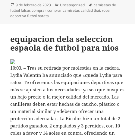
Publicado
Categorías
Etiquetas
9 de febrero de 2023
Uncategorized
camisetas de
el
futbol falsas comprar
,
comprar camisetas calidad thai
,
ropa
deportiva futbol barata
equipacion dela seleccion
espaola de futbol para nios
10:03. – Tras su retirada por molestias en la cadera,
Lydia Valentín ha anunciado que «queda Lydia para
rato». Te ofrecemos las equipaciones deportivas que
más se ajusten a tus necesidades: ya sea que busques
un bajo precio o la mejor calidad del mercado. Las
canilleras deben estar hechas de caucho, plástico o
un material similar y «deberán ofrecer una
protección adecuada». La Bicolor hizo un total de 2
partidos ganados, 2 empatados y 3 perdidos, con 10
goles a favor y 14 goles en contra, ofreciendo un