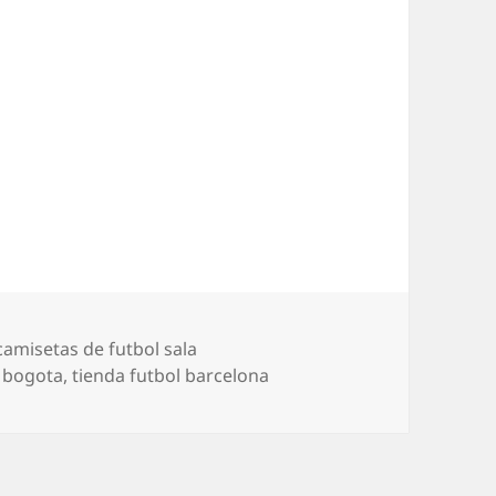
Etiquetas
camisetas de futbol sala
s bogota
,
tienda futbol barcelona