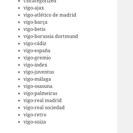
Uncategorized
vigo-ajax
vigo-atlético de madrid
vigo-barça
vigo-betis
vigo-borussia dortmund
vigo-cádiz
vigo-españa
vigo-gremio
vigo-index
vigo-juventus
vigo-málaga
vigo-osasuna
vigo-palmeiras
vigo-real madrid
vigo-real sociedad
vigo-retro
vigo-suiza