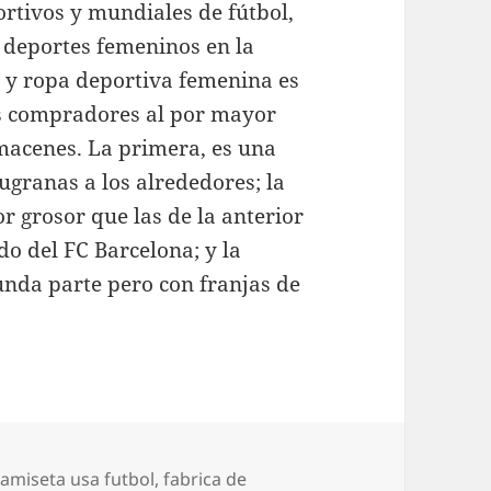
rtivos y mundiales de fútbol,
s deportes femeninos en la
n y ropa deportiva femenina es
s compradores al por mayor
macenes. La primera, es una
ugranas a los alrededores; la
r grosor que las de la anterior
do del FC Barcelona; y la
unda parte pero con franjas de
tiquetas
camiseta usa futbol
,
fabrica de