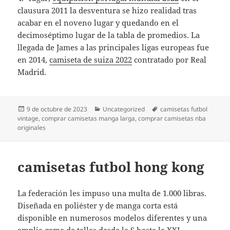
clausura 2011 la desventura se hizo realidad tras
acabar en el noveno lugar y quedando en el
decimoséptimo lugar de la tabla de promedios. La
llegada de James a las principales ligas europeas fue
en 2014,
camiseta de suiza 2022
contratado por Real
Madrid.
Publicado
Categorías
Etiquetas
9 de octubre de 2023
Uncategorized
camisetas futbol
el
vintage
,
comprar camisetas manga larga
,
comprar camisetas nba
originales
camisetas futbol hong kong
La federación les impuso una multa de 1.000 libras.
Diseñada en poliéster y de manga corta está
disponible en numerosos modelos diferentes y una
amplia gama de tallas desde la S hasta la XXL.