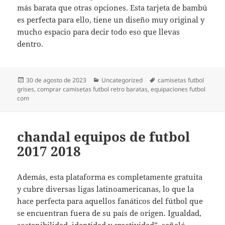
más barata que otras opciones. Esta tarjeta de bambú
es perfecta para ello, tiene un diseño muy original y
mucho espacio para decir todo eso que llevas
dentro.
Publicado
Categorías
Etiquetas
30 de agosto de 2023
Uncategorized
camisetas futbol
el
grises
,
comprar camisetas futbol retro baratas
,
equipaciones futbol
com
chandal equipos de futbol
2017 2018
Además, esta plataforma es completamente gratuita
y cubre diversas ligas latinoamericanas, lo que la
hace perfecta para aquellos fanáticos del fútbol que
se encuentran fuera de su país de origen. Igualdad,
sostenibilidad, identidad y creatividad”, señaló