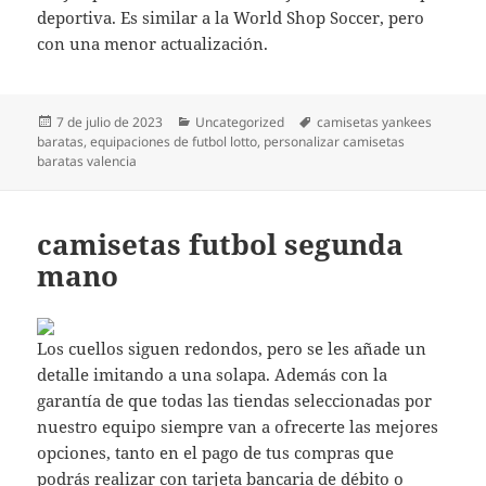
deportiva. Es similar a la World Shop Soccer, pero
con una menor actualización.
Publicado
Categorías
Etiquetas
7 de julio de 2023
Uncategorized
camisetas yankees
el
baratas
,
equipaciones de futbol lotto
,
personalizar camisetas
baratas valencia
camisetas futbol segunda
mano
Los cuellos siguen redondos, pero se les añade un
detalle imitando a una solapa. Además con la
garantía de que todas las tiendas seleccionadas por
nuestro equipo siempre van a ofrecerte las mejores
opciones, tanto en el pago de tus compras que
podrás realizar con tarjeta bancaria de débito o