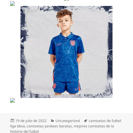
Publicado
Categorías
Etiquetas
19 de julio de 2022
Uncategorized
camisetas de futbol
el
liga bbva
,
camisetas yankees baratas
,
mejores camisetas de la
historia del futbol