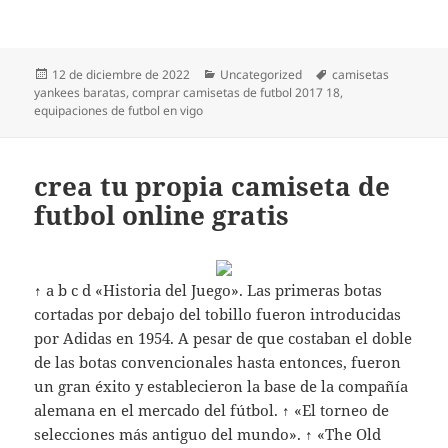
Publicado
Categorías
Etiquetas
12 de diciembre de 2022
Uncategorized
camisetas
el
yankees baratas
,
comprar camisetas de futbol 2017 18
,
equipaciones de futbol en vigo
crea tu propia camiseta de
futbol online gratis
↑ a b c d «Historia del Juego». Las primeras botas
cortadas por debajo del tobillo fueron introducidas
por Adidas en 1954. A pesar de que costaban el doble
de las botas convencionales hasta entonces, fueron
un gran éxito y establecieron la base de la compañía
alemana en el mercado del fútbol. ↑ «El torneo de
selecciones más antiguo del mundo». ↑ «The Old