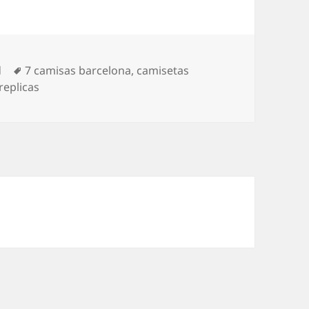
Etiquetas
d
7 camisas barcelona
,
camisetas
replicas