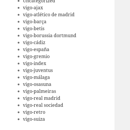
Uncategorized
vigo-ajax
vigo-atlético de madrid
vigo-barça
vigo-betis
vigo-borussia dortmund
vigo-cádiz
vigo-españa
vigo-gremio
vigo-index
vigo-juventus
vigo-málaga
vigo-osasuna
vigo-palmeiras
vigo-real madrid
vigo-real sociedad
vigo-retro
vigo-suiza