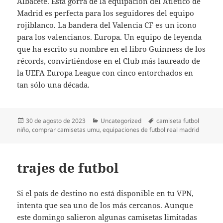
Albacete. Esta gorra de la equipación del Atlético de
Madrid es perfecta para los seguidores del equipo
rojiblanco. La bandera del Valencia CF es un icono
para los valencianos. Europa. Un equipo de leyenda
que ha escrito su nombre en el libro Guinness de los
récords, convirtiéndose en el Club más laureado de
la UEFA Europa League con cinco entorchados en
tan sólo una década.
Publicado
Categorías
Etiquetas
30 de agosto de 2023
Uncategorized
camiseta futbol
el
niño
,
comprar camisetas umu
,
equipaciones de futbol real madrid
trajes de futbol
Si el país de destino no está disponible en tu VPN,
intenta que sea uno de los más cercanos. Aunque
este domingo salieron algunas camisetas limitadas