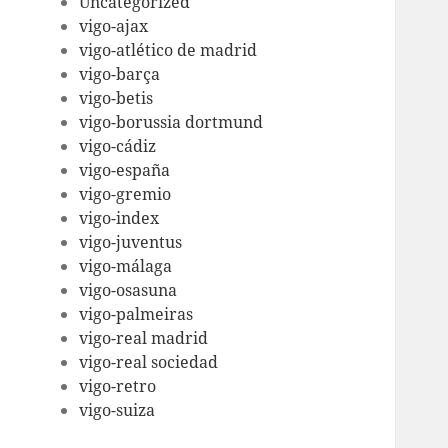
Uncategorized
vigo-ajax
vigo-atlético de madrid
vigo-barça
vigo-betis
vigo-borussia dortmund
vigo-cádiz
vigo-españa
vigo-gremio
vigo-index
vigo-juventus
vigo-málaga
vigo-osasuna
vigo-palmeiras
vigo-real madrid
vigo-real sociedad
vigo-retro
vigo-suiza