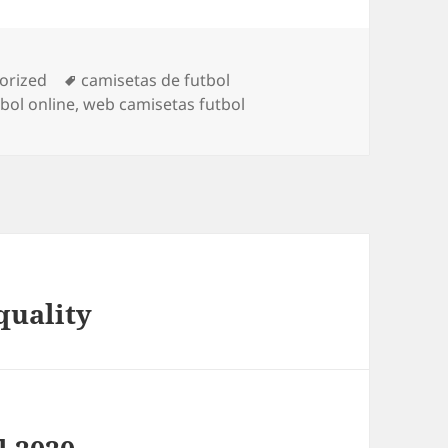
as
Etiquetas
orized
camisetas de futbol
bol online
,
web camisetas futbol
quality