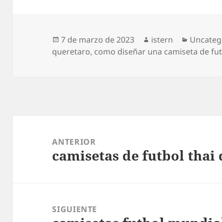
Publicado
Autor
Categorí
7 de marzo de 2023
istern
Uncateg
el
queretaro
,
como diseñar una camiseta de fut
Navegación
de
ANTERIOR
camisetas de futbol thai 
entradas
Entrada
anterior:
SIGUIENTE
Entrada