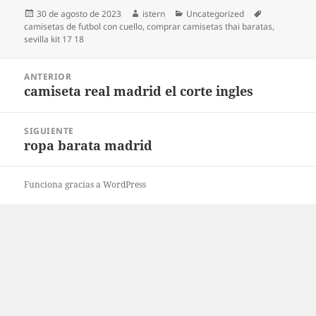
Publicado
Autor
Categorías
Etiquetas
30 de agosto de 2023
istern
Uncategorized
el
camisetas de futbol con cuello
,
comprar camisetas thai baratas
,
sevilla kit 17 18
Navegación
ANTERIOR
de
camiseta real madrid el corte ingles
Entrada
entradas
anterior:
SIGUIENTE
ropa barata madrid
Entrada
siguiente:
Funciona gracias a WordPress