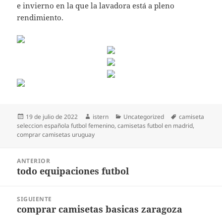
e invierno en la que la lavadora está a pleno
rendimiento.
Publicado
Autor
Categorías
Etiquetas
19 de julio de 2022
istern
Uncategorized
camiseta
el
seleccion española futbol femenino
,
camisetas futbol en madrid
,
comprar camisetas uruguay
Navegación
ANTERIOR
de
todo equipaciones futbol
Entrada
entradas
anterior:
SIGUIENTE
comprar camisetas basicas zaragoza
Entrada
siguiente: