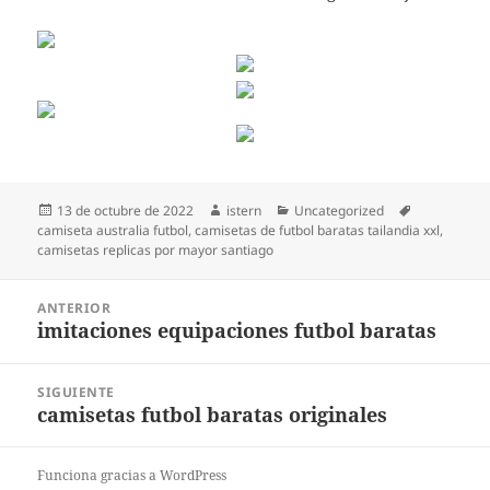
Publicado
Autor
Categorías
Etiquetas
13 de octubre de 2022
istern
Uncategorized
el
camiseta australia futbol
,
camisetas de futbol baratas tailandia xxl
,
camisetas replicas por mayor santiago
Navegación
ANTERIOR
de
imitaciones equipaciones futbol baratas
Entrada
entradas
anterior:
SIGUIENTE
camisetas futbol baratas originales
Entrada
siguiente:
Funciona gracias a WordPress