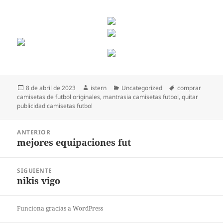
Publicado
Autor
Categorías
Etiquetas
8 de abril de 2023
istern
Uncategorized
comprar
el
camisetas de futbol originales
,
mantrasia camisetas futbol
,
quitar
publicidad camisetas futbol
Navegación
ANTERIOR
de
mejores equipaciones fut
Entrada
entradas
anterior:
SIGUIENTE
nikis vigo
Entrada
siguiente:
Funciona gracias a WordPress