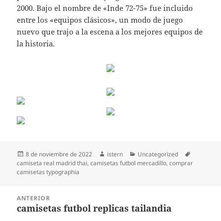
2000. Bajo el nombre de «Inde 72-75» fue incluido
entre los «equipos clásicos», un modo de juego
nuevo que trajo a la escena a los mejores equipos de
la historia.
Publicado
Autor
Categorías
Etiquetas
8 de noviembre de 2022
istern
Uncategorized
el
camiseta real madrid thai
,
camisetas futbol mercadillo
,
comprar
camisetas typographia
Navegación
ANTERIOR
de
camisetas futbol replicas tailandia
Entrada
entradas
anterior: