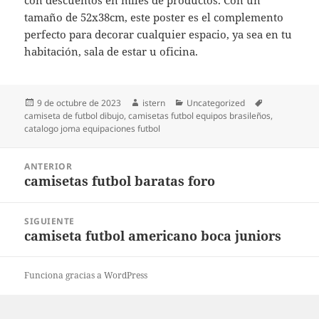
con descuentos en miles de productos. Con un
tamaño de 52x38cm, este poster es el complemento
perfecto para decorar cualquier espacio, ya sea en tu
habitación, sala de estar u oficina.
Publicado
Autor
Categorías
Etiquetas
9 de octubre de 2023
istern
Uncategorized
el
camiseta de futbol dibujo
,
camisetas futbol equipos brasileños
,
catalogo joma equipaciones futbol
Navegación
ANTERIOR
de
camisetas futbol baratas foro
Entrada
entradas
anterior:
SIGUIENTE
camiseta futbol americano boca juniors
Entrada
siguiente:
Funciona gracias a WordPress