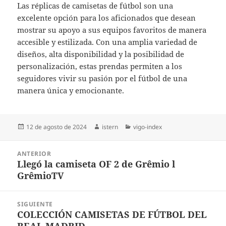
Las réplicas de camisetas de fútbol son una
excelente opción para los aficionados que desean
mostrar su apoyo a sus equipos favoritos de manera
accesible y estilizada. Con una amplia variedad de
diseños, alta disponibilidad y la posibilidad de
personalización, estas prendas permiten a los
seguidores vivir su pasión por el fútbol de una
manera única y emocionante.
Publicado
Autor
Categorías
12 de agosto de 2024
istern
vigo-index
el
Navegación
ANTERIOR
de
Llegó la camiseta OF 2 de Grêmio l
Entrada
entradas
GrêmioTV
anterior:
SIGUIENTE
COLECCIÓN CAMISETAS DE FÚTBOL DEL
Entrada
REAL MADRID