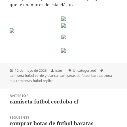
que te enamores de esta elástica.
Publicado
Autor
Categorías
Etiquetas
12 de mayo de 2023
istern
Uncategorized
el
camiseta futbol verde y blanca
,
camisetas de futbol baratas zona
sur
,
camisetas futbol replica
Navegación
ANTERIOR
de
camiseta futbol cordoba cf
Entrada
entradas
anterior:
SIGUIENTE
comprar botas de futbol baratas
Entrada