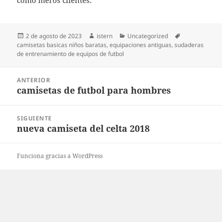
como meros clientes.
Publicado
Autor
Categorías
Etiquetas
2 de agosto de 2023
istern
Uncategorized
el
camisetas basicas niños baratas
,
equipaciones antiguas
,
sudaderas
de entrenamiento de equipos de futbol
Navegación
ANTERIOR
de
camisetas de futbol para hombres
Entrada
entradas
anterior:
SIGUIENTE
nueva camiseta del celta 2018
Entrada
siguiente:
Funciona gracias a WordPress