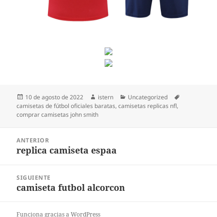
Publicado
Autor
Categorías
Etiquetas
10 de agosto de 2022
istern
Uncategorized
el
camisetas de fútbol oficiales baratas
,
camisetas replicas nfl
,
comprar camisetas john smith
Navegación
ANTERIOR
de
replica camiseta espaa
Entrada
entradas
anterior:
SIGUIENTE
camiseta futbol alcorcon
Entrada
siguiente:
Funciona gracias a WordPress