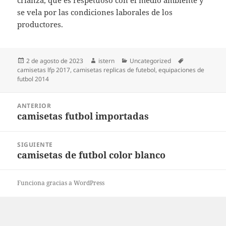
crianza, que es respetuoso con el medio ambiente y
se vela por las condiciones laborales de los
productores.
Publicado
Autor
Categorías
Etiquetas
2 de agosto de 2023
istern
Uncategorized
el
camisetas lfp 2017
,
camisetas replicas de futebol
,
equipaciones de
futbol 2014
Navegación
ANTERIOR
de
camisetas futbol importadas
Entrada
entradas
anterior:
SIGUIENTE
camisetas de futbol color blanco
Entrada
siguiente:
Funciona gracias a WordPress