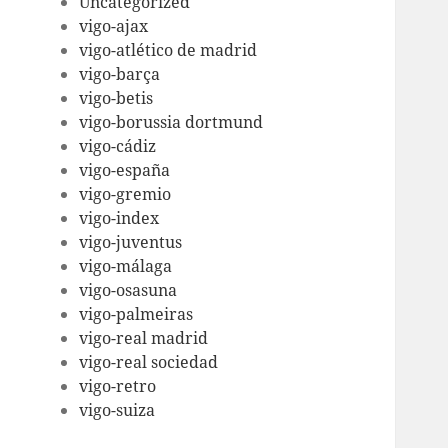
Uncategorized
vigo-ajax
vigo-atlético de madrid
vigo-barça
vigo-betis
vigo-borussia dortmund
vigo-cádiz
vigo-españa
vigo-gremio
vigo-index
vigo-juventus
vigo-málaga
vigo-osasuna
vigo-palmeiras
vigo-real madrid
vigo-real sociedad
vigo-retro
vigo-suiza