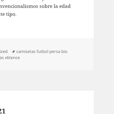
convencionalismos sobre la edad
te tipo.
Etiquetas
ized
camisetas futbol persa bio
as x6tence
21