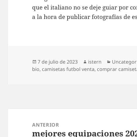
que el italiano no se deje guiar por 
a la hora de publicar fotografías de es
Publicado
Autor
Categorías
7 de julio de 2023
istern
Uncategor
el
bio
,
camisetas futbol venta
,
comprar camiset
Navegación
de
ANTERIOR
mejores equipaciones 20
entradas
Entrada