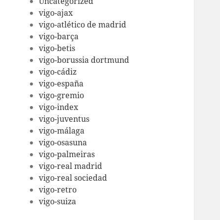
Uncategorized
vigo-ajax
vigo-atlético de madrid
vigo-barça
vigo-betis
vigo-borussia dortmund
vigo-cádiz
vigo-españa
vigo-gremio
vigo-index
vigo-juventus
vigo-málaga
vigo-osasuna
vigo-palmeiras
vigo-real madrid
vigo-real sociedad
vigo-retro
vigo-suiza