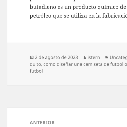
butadieno es un producto químico de o
petróleo que se utiliza en la fabricaci
Publicado
Autor
Categor
2 de agosto de 2023
istern
Uncateg
el
quito
,
como diseñar una camiseta de futbol o
futbol
Navegación
de
ANTERIOR