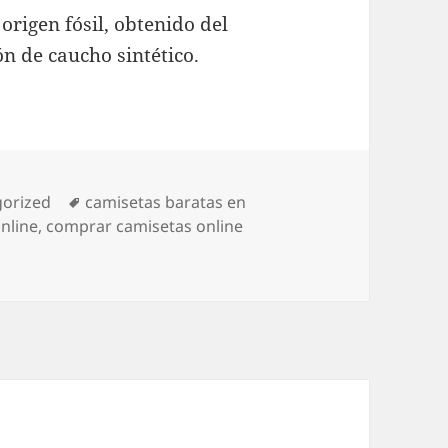
rigen fósil, obtenido del
ón de caucho sintético.
ías
Etiquetas
orized
camisetas baratas en
nline
,
comprar camisetas online