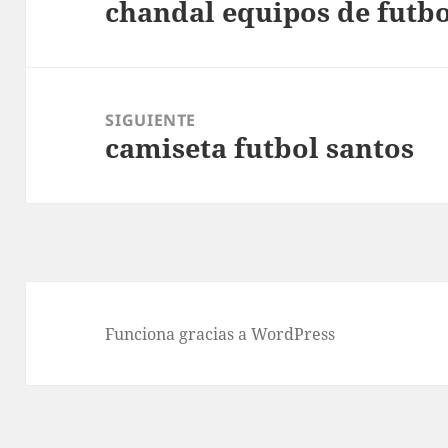
chandal equipos de futbo
entradas
Entrada
anterior:
SIGUIENTE
camiseta futbol santos
Entrada
siguiente:
Funciona gracias a WordPress