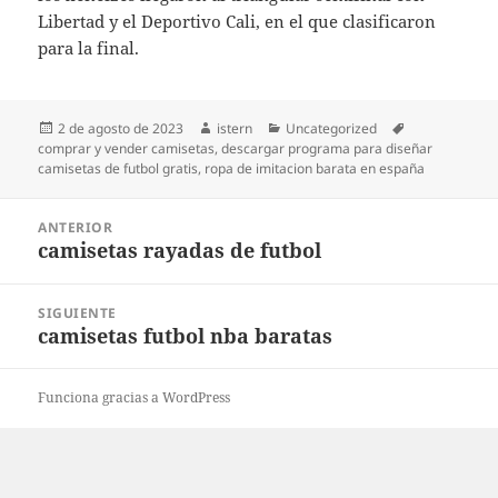
Libertad y el Deportivo Cali, en el que clasificaron
para la final.
Publicado
Autor
Categorías
Etiquetas
2 de agosto de 2023
istern
Uncategorized
el
comprar y vender camisetas
,
descargar programa para diseñar
camisetas de futbol gratis
,
ropa de imitacion barata en españa
Navegación
ANTERIOR
de
camisetas rayadas de futbol
Entrada
entradas
anterior:
SIGUIENTE
camisetas futbol nba baratas
Entrada
siguiente:
Funciona gracias a WordPress