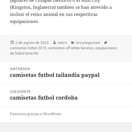
Jaguares de Chiapas (México) o el Hull City
(Kingston, Inglaterra) también se han atrevido a
incluir el reino animal en sus respectivas
equipaciones.
Publicado
Autor
Categorías
Etiquetas
2 de agosto de 2023
istern
Uncategorized
el
camisetas futbol 2019
,
camisetas off white baratas
,
equipaciones
de futbol tenerife
Navegación
ANTERIOR
de
camisetas futbol tailandia paypal
Entrada
entradas
anterior:
SIGUIENTE
camisetas futbol cordoba
Entrada
siguiente:
Funciona gracias a WordPress