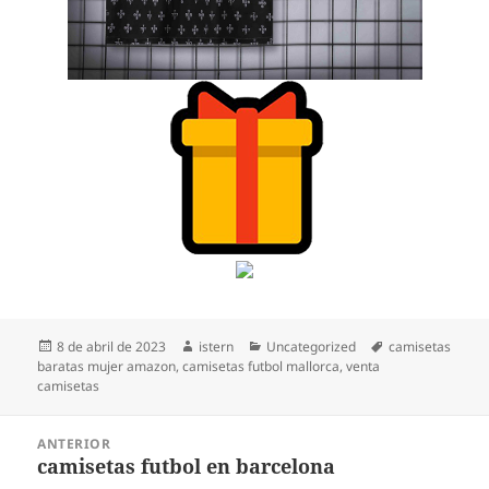
Publicado
Autor
Categorías
Etiquetas
8 de abril de 2023
istern
Uncategorized
camisetas
el
baratas mujer amazon
,
camisetas futbol mallorca
,
venta
camisetas
Navegación
ANTERIOR
de
camisetas futbol en barcelona
Entrada
entradas