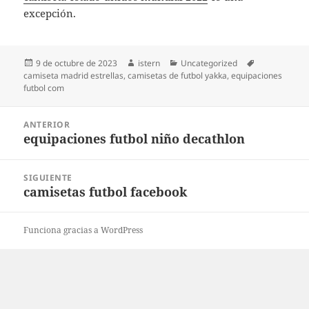
excepción.
Publicado
Autor
Categorías
Etiquetas
9 de octubre de 2023
istern
Uncategorized
el
camiseta madrid estrellas
,
camisetas de futbol yakka
,
equipaciones
futbol com
Navegación
ANTERIOR
de
equipaciones futbol niño decathlon
Entrada
entradas
anterior:
SIGUIENTE
camisetas futbol facebook
Entrada
siguiente:
Funciona gracias a WordPress