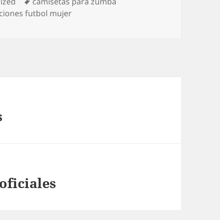
s
Etiquetas
ized
camisetas para zumba
ciones futbol mujer
s
oficiales