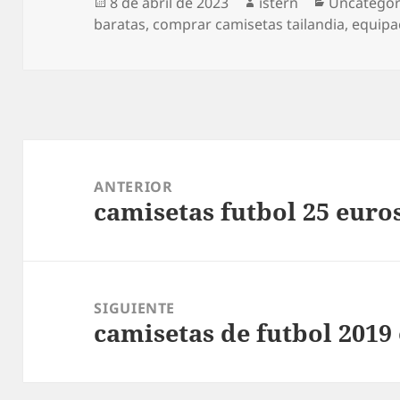
Publicado
Autor
Categoría
8 de abril de 2023
istern
Uncategor
el
baratas
,
comprar camisetas tailandia
,
equipa
Navegación
de
ANTERIOR
camisetas futbol 25 euro
entradas
Entrada
anterior:
SIGUIENTE
camisetas de futbol 2019 
Entrada
siguiente: