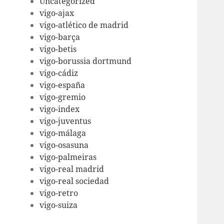
Uncategorized
vigo-ajax
vigo-atlético de madrid
vigo-barça
vigo-betis
vigo-borussia dortmund
vigo-cádiz
vigo-españa
vigo-gremio
vigo-index
vigo-juventus
vigo-málaga
vigo-osasuna
vigo-palmeiras
vigo-real madrid
vigo-real sociedad
vigo-retro
vigo-suiza