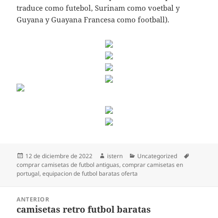
traduce como futebol, Surinam como voetbal y
Guyana y Guayana Francesa como football).
Publicado
Autor
Categorías
Etiquetas
12 de diciembre de 2022
istern
Uncategorized
el
comprar camisetas de futbol antiguas
,
comprar camisetas en
portugal
,
equipacion de futbol baratas oferta
Navegación
ANTERIOR
de
camisetas retro futbol baratas
Entrada
entradas