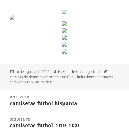
Publicado
Autor
Categorías
Etiquetas
10 de agosto de 2022
istern
Uncategorized
el
camisas de deportes
,
camisetas de futbol imitaciones por mayor
,
camisetas replicas madrid
Navegación
ANTERIOR
de
camisetas futbol hispania
Entrada
entradas
anterior:
SIGUIENTE
camisetas futbol 2019 2020
Entrada