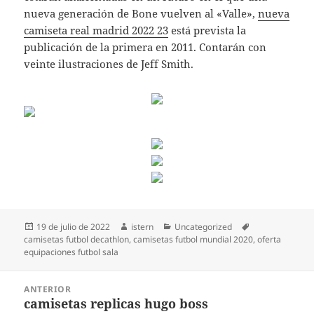
nueva generación de Bone vuelven al «Valle»,
nueva
camiseta real madrid 2022 23
está prevista la
publicación de la primera en 2011. Contarán con
veinte ilustraciones de Jeff Smith.
Publicado
Autor
Categorías
Etiquetas
19 de julio de 2022
istern
Uncategorized
el
camisetas futbol decathlon
,
camisetas futbol mundial 2020
,
oferta
equipaciones futbol sala
Navegación
ANTERIOR
de
camisetas replicas hugo boss
Entrada
entradas