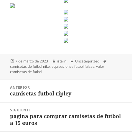
Publicado
Autor
Categorías
Etiquetas
7 de marzo de 2023
istern
Uncategorized
el
camisetas de futbol nike
,
equipaciones futbol falsas
,
valor
camisetas de futbol
Navegación
ANTERIOR
de
camisetas futbol ripley
Entrada
entradas
anterior:
SIGUIENTE
pagina para comprar camisetas de futbol
Entrada
a 15 euros
siguiente: