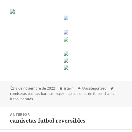
Publicado
Autor
Categorías
Etiquetas
8 de noviembre de 2022
istern
Uncategorized
el
camisetas basicas baratas mujer
,
equipaciones de futbol chandal
,
futbol baratas
Navegación
ANTERIOR
de
camisetas futbol reversibles
Entrada
entradas
anterior: