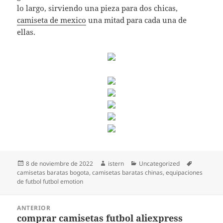
lo largo, sirviendo una pieza para dos chicas,
camiseta de mexico
una mitad para cada una de
ellas.
Publicado
Autor
Categorías
Etiquetas
8 de noviembre de 2022
istern
Uncategorized
el
camisetas baratas bogota
,
camisetas baratas chinas
,
equipaciones
de futbol futbol emotion
Navegación
ANTERIOR
de
comprar camisetas futbol aliexpress
Entrada