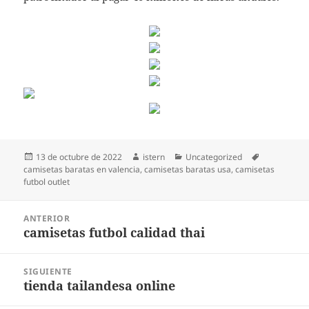
Publicado
Autor
Categorías
Etiquetas
13 de octubre de 2022
istern
Uncategorized
el
camisetas baratas en valencia
,
camisetas baratas usa
,
camisetas
futbol outlet
Navegación
ANTERIOR
de
camisetas futbol calidad thai
Entrada
entradas
anterior:
SIGUIENTE
tienda tailandesa online
Entrada
siguiente: