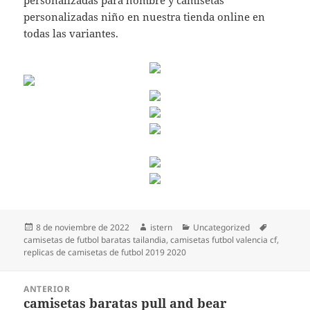
personalizadas para hombre y camisetas
personalizadas niño en nuestra tienda online en
todas las variantes.
Publicado
Autor
Categorías
Etiquetas
8 de noviembre de 2022
istern
Uncategorized
el
camisetas de futbol baratas tailandia
,
camisetas futbol valencia cf
,
replicas de camisetas de futbol 2019 2020
Navegación
ANTERIOR
de
camisetas baratas pull and bear
Entrada