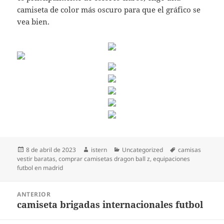
camiseta de color más oscuro para que el gráfico se
vea bien.
Publicado
Autor
Categorías
Etiquetas
8 de abril de 2023
istern
Uncategorized
camisas
el
vestir baratas
,
comprar camisetas dragon ball z
,
equipaciones
futbol en madrid
Navegación
ANTERIOR
de
camiseta brigadas internacionales futbol
Entrada
entradas
anterior: