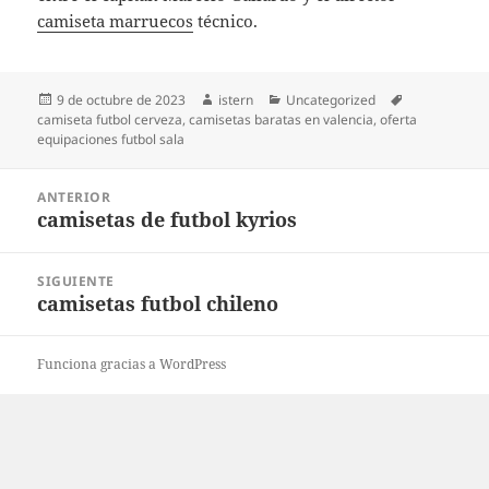
camiseta marruecos
técnico.
Publicado
Autor
Categorías
Etiquetas
9 de octubre de 2023
istern
Uncategorized
el
camiseta futbol cerveza
,
camisetas baratas en valencia
,
oferta
equipaciones futbol sala
Navegación
ANTERIOR
de
camisetas de futbol kyrios
Entrada
entradas
anterior:
SIGUIENTE
camisetas futbol chileno
Entrada
siguiente:
Funciona gracias a WordPress