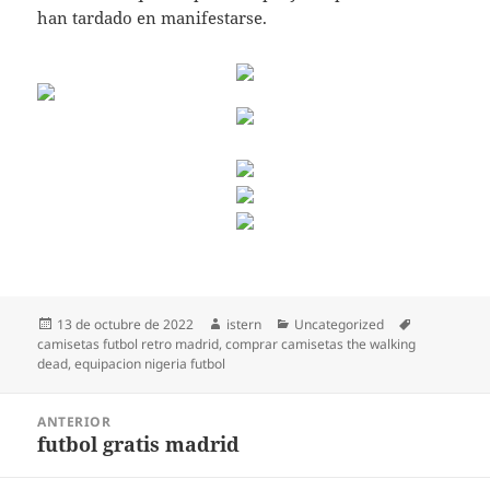
han tardado en manifestarse.
Publicado
Autor
Categorías
Etiquetas
13 de octubre de 2022
istern
Uncategorized
el
camisetas futbol retro madrid
,
comprar camisetas the walking
dead
,
equipacion nigeria futbol
Navegación
ANTERIOR
de
futbol gratis madrid
Entrada
entradas
anterior: