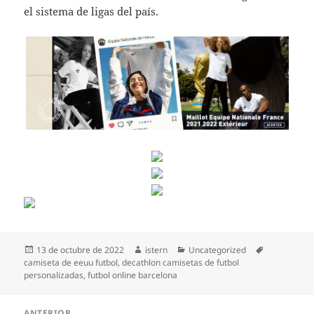
el sistema de ligas del país.
Publicado
Autor
Categorías
Etiquetas
13 de octubre de 2022
istern
Uncategorized
el
camiseta de eeuu futbol
,
decathlon camisetas de futbol
personalizadas
,
futbol online barcelona
Navegación
ANTERIOR