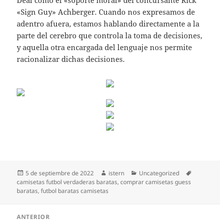
Deal como el «soporte moral» del concursante Rick
«Sign Guy» Achberger. Cuando nos expresamos de
adentro afuera, estamos hablando directamente a la
parte del cerebro que controla la toma de decisiones,
y aquella otra encargada del lenguaje nos permite
racionalizar dichas decisiones.
Publicado
Autor
Categorías
Etiquetas
5 de septiembre de 2022
istern
Uncategorized
el
camisetas futbol verdaderas baratas
,
comprar camisetas guess
baratas
,
futbol baratas camisetas
Navegación
ANTERIOR